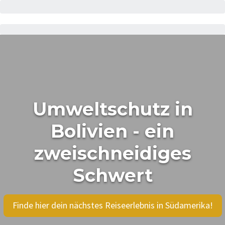
Umweltschutz in
Bolivien - ein
zweischneidiges
Schwert
Finde hier dein nächstes Reiseerlebnis in Südamerika!