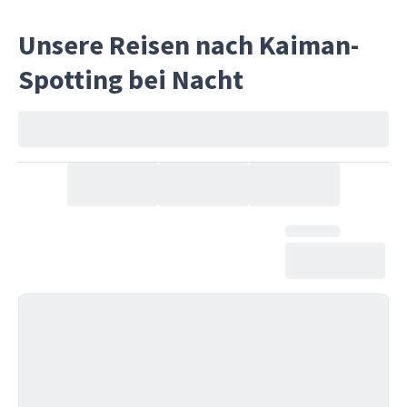
Guides 
Unsere Reisen nach Kaiman-
dein Erl
respekt
Spotting bei Nacht
Ökosyst