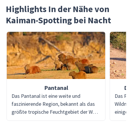
Highlights In der Nähe von
Kaiman-Spotting bei Nacht
Pantanal
Di
Das Pantanal ist eine weite und
Das Pan
faszinierende Region, bekannt als das
Wildnis
größte tropische Feuchtgebiet der Welt
einiger
und einer der artenreichsten Orte der
Kreatur
Erde. Diese atemberaubende Landschaft
Viventu