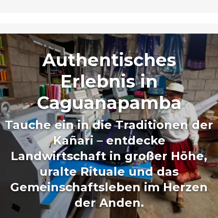
Authentisches
Erlebnis in
Caguanapamba
Tauche ein in die Traditionen der
Kañari – entdecke
Landwirtschaft in großer Höhe,
uralte Rituale und das
Gemeinschaftsleben im Herzen
der Anden.