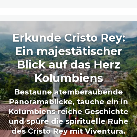
Erkunde Cristo Rey:
Ein majestätischer
Blick auf das Herz
Kolumbiens
Bestaune atemberaubende
Panoramablicke, tauche ein in
Kolumbiens reiche Geschichte
und spüre die spirituelle Ruhe
des Cristo Rey mit Viventura.