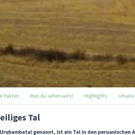
e Fakten
Was du sehen wirst
Highlights
Unsere
iliges Tal
 Urubambatal genannt, ist ein Tal in den peruanischen A