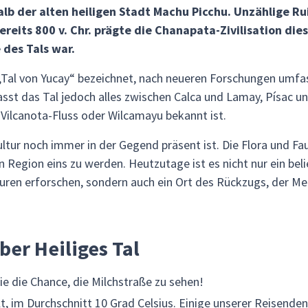
lb der alten heiligen Stadt Machu Picchu. Unzählige R
ereits 800 v. Chr. prägte die Chanapata-Zivilisation die
 des Tals war.
„Tal von Yucay“ bezeichnet, nach neueren Forschungen umfas
sst das Tal jedoch alles zwischen Calca und Lamay, Písac
 Vilcanota-Fluss oder Wilcamayu bekannt ist.
ultur noch immer in der Gegend präsent ist. Die Flora und Fa
en Region eins zu werden. Heutzutage ist es nicht nur ein belie
turen erforschen, sondern auch ein Ort des Rückzugs, der Me
ber Heiliges Tal
ie die Chance, die Milchstraße zu sehen!
alt, im Durchschnitt 10 Grad Celsius. Einige unserer Reisend