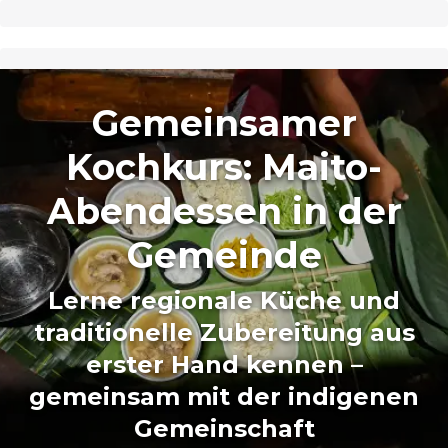
Gemeinsamer
Kochkurs: Maito-
Abendessen in der
Gemeinde
Lerne regionale Küche und
traditionelle Zubereitung aus
erster Hand kennen –
gemeinsam mit der indigenen
Gemeinschaft