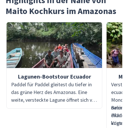
Highlights In der Nähe von
Maito Kochkurs im Amazonas
Lagunen-Bootstour Ecuador
Mon
Paddel für Paddel gleitest du tiefer in
Verstec
das grüne Herz des Amazonas. Eine
ecuador
weite, versteckte Lagune öffnet sich vor
Mondaya
dir - ruhig, geheimnisvoll, umgeben von
natürli
Beim Wa
verworrenem Dschungel. Keine
dichtem
Pfade w
Motoren, keine Menschenmassen - nur
kristall
Vögel u