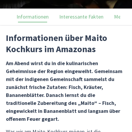
Informationen
Interessante Fakten
Menülei
Informationen über Maito
Kochkurs im Amazonas
Am Abend wirst du in die kulinarischen
Geheimnisse der Region eingeweiht. Gemeinsam
mit der indigenen Gemeinschaft sammelst du
zunächst frische Zutaten: Fisch, Kräuter,
Bananenblätter. Danach lernst du die
traditionelle Zubereitung des „Maito“ – Fisch,
eingewickelt in Bananenblatt und langsam über
offenem Feuer gegart.
Was wir am Maito-Kochkurs mögen, ist die