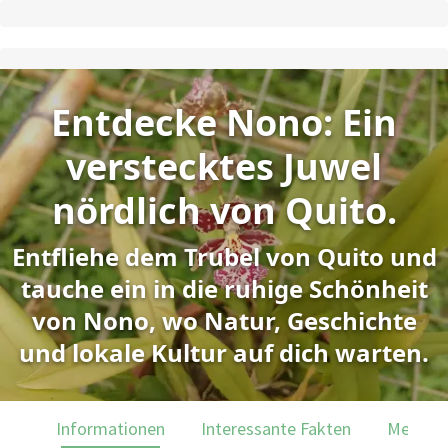
Entdecke Nono: Ein
verstecktes Juwel
nördlich von Quito.
Entfliehe dem Trubel von Quito und
tauche ein in die ruhige Schönheit
von Nono, wo Natur, Geschichte
und lokale Kultur auf dich warten.
Informationen
Interessante Fakten
Menülei