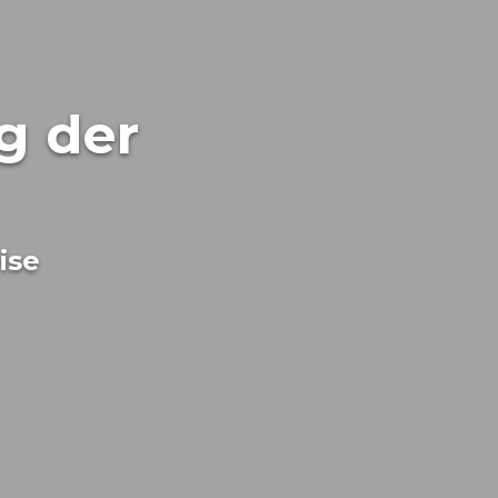
g der
ise