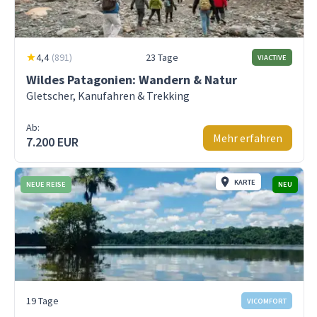
4,4
(
891
)
23 Tage
VIACTIVE
Wildes Patagonien: Wandern & Natur
Gletscher, Kanufahren & Trekking
Ab:
Mehr erfahren
7.200 EUR
KARTE
NEUE REISE
NEU
19 Tage
VICOMFORT