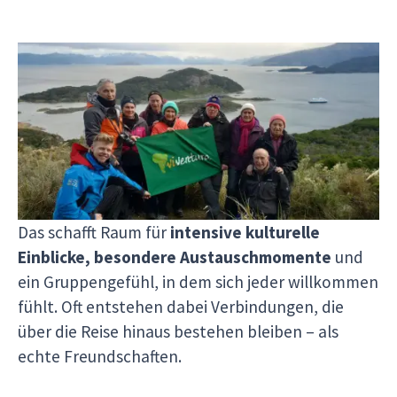
Mit Viventura reist du in kleinen Gruppen –
für
echte Begegnungen und ein respektvolles
Miteinander mit den Menschen vor Ort
. Unsere
Reisen sind so gestaltet, dass du Südamerika in
einer warmen, persönlichen Atmosphäre erleben
kannst.
Das schafft Raum für
intensive kulturelle
Einblicke, besondere Austauschmomente
und
ein Gruppengefühl, in dem sich jeder willkommen
fühlt. Oft entstehen dabei Verbindungen, die
über die Reise hinaus bestehen bleiben – als
echte Freundschaften.