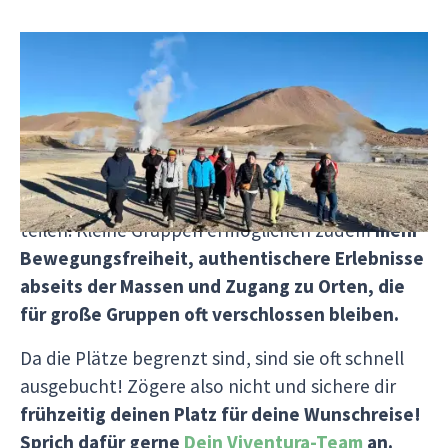
Durch unsere bewusst kleine Gruppengröße
entstehen
intensive Begegnungen – mit
Mitreisenden, unseren Reiseleitern und den
lokalen Gemeinschaften
. Unsere Guides können
individuell auf Fragen eingehen, Aktivitäten
flexibel anpassen und ihr Wissen persönlich
teilen. Kleine Gruppen ermöglichen zudem
mehr
Bewegungsfreiheit, authentischere Erlebnisse
abseits der Massen und Zugang zu Orten, die
für große Gruppen oft verschlossen bleiben.
Da die Plätze begrenzt sind, sind sie oft schnell
ausgebucht! Zögere also nicht und sichere dir
frühzeitig deinen Platz für deine Wunschreise!
Sprich dafür gerne
Dein Viventura-Team
an.