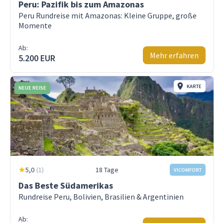
Peru: Pazifik bis zum Amazonas
Peru Rundreise mit Amazonas: Kleine Gruppe, große
Momente
Ab:
Mehr erfahren
5.200 EUR
KARTE
NEUE REISE
5,0
(
1
)
18 Tage
VICOMFORT
Das Beste Südamerikas
Rundreise Peru, Bolivien, Brasilien & Argentinien
Ab: