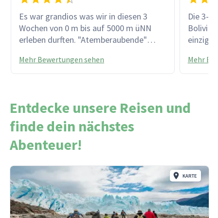
Es war grandios was wir in diesen 3
Die 3-w
Wochen von 0 m bis auf 5000 m üNN
Bolivien
erleben durften. "Atemberaubende"
einzigar
Höhen, unendliche Weiten,
Eindrüc
Mehr Bewertungen sehen
Mehr Be
beeindruckende Monumente und
zum Tei
besonders unsere tolle Reiseleiterin
Hervorh
"Pili" machte diesen Trip zu einem
Organis
außergewöhnlichen Erlebnis. Daneben
freundli
Entdecke unsere Reisen und
war die Reise top organisiert und die
Wohl un
Auswahl der Unterkünfte hat uns sehr
Reiselei
finde dein nächstes
gut gefallen.
fachkund
Abenteuer!
Unterkün
Erwartun
bleibt n
KARTE
zuhause.
an das 