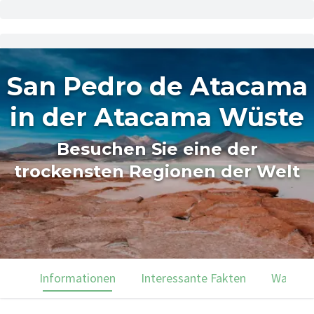
San Pedro de Atacama
in der Atacama Wüste
Besuchen Sie eine der
trockensten Regionen der Welt
Informationen
Interessante Fakten
Was du 