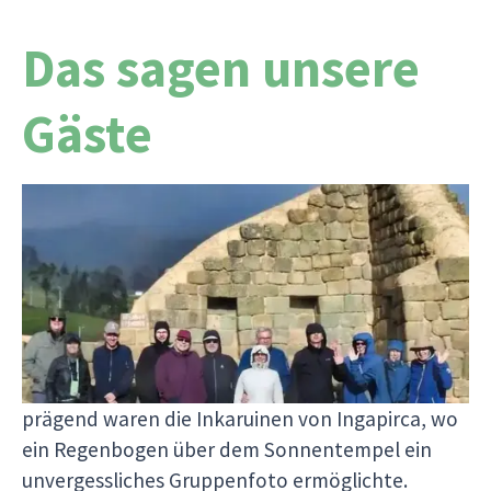
Das sagen unsere
Gäste
Für Archäologie-Fans und Entdecker alter
Kulturen
„Diese Ecuador-Reise bot eine beeindruckende
Vielfalt – von schneebedeckten Vulkanen bis zu
tropischem Nebelwald, von farbenfrohen
Märkten bis zu stillen Thermalquellen. Besonders
prägend waren die Inkaruinen von Ingapirca, wo
ein Regenbogen über dem Sonnentempel ein
unvergessliches Gruppenfoto ermöglichte.