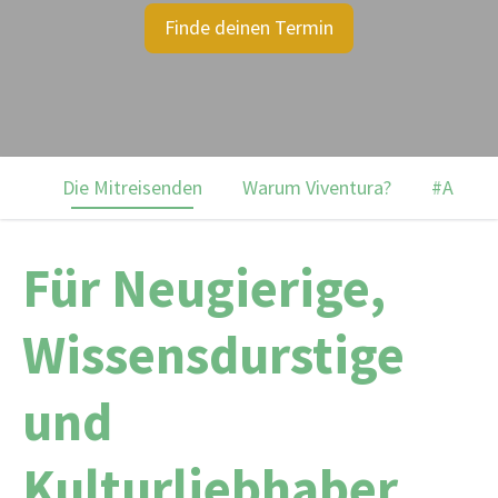
Finde deinen Termin
Die Mitreisenden
Warum Viventura?
#Archäo
Für Neugierige,
Wissensdurstige
und
Kulturliebhaber