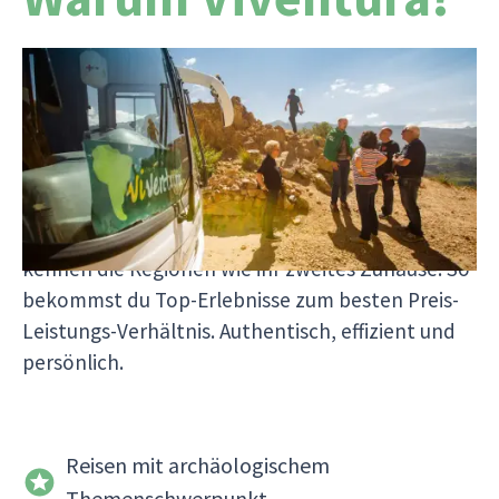
Weil wir seit über 25 Jahren nichts anderes tun,
als Südamerika-Träume wahr zu machen. Unsere
Reisen werden direkt von uns organisiert – ohne
Zwischenhändler, dafür mit echten Südamerika-
Profis vor Ort. Alle unsere Mitarbeitenden
sprechen Spanisch oder Portugiesisch und
kennen die Regionen wie ihr zweites Zuhause. So
bekommst du Top-Erlebnisse zum besten Preis-
Leistungs-Verhältnis. Authentisch, effizient und
persönlich.
Reisen mit archäologischem
Themenschwerpunkt