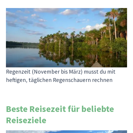
Der Amazonas
Der peruanische Regenwald hat ein tropisches
Klima mit hoher Luftfeuchtigkeit. Die beste
Reisezeit ist hier die Trockenzeit von April bis
Oktober, wenn die Temperaturen über 35°C
steigen können und es weniger regnet. In der
Regenzeit (November bis März) musst du mit
heftigen, täglichen Regenschauern rechnen
Beste Reisezeit für beliebte
Reiseziele