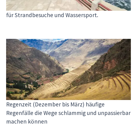
In diesen Monaten ist es warm und sonnig, ideal
für Strandbesuche und Wassersport.
Die Andenregion
In den Anden, wo sich auch Machu Picchu
befindet, ist das Klima stark von der Höhe
abhängig. Die Trockenzeit von Mai bis September
ist ideal für
Wanderungen
und den Besuch
archäologischer Stätten, während in der
Regenzeit (Dezember bis März) häufige
Regenfälle die Wege schlammig und unpassierbar
machen können​