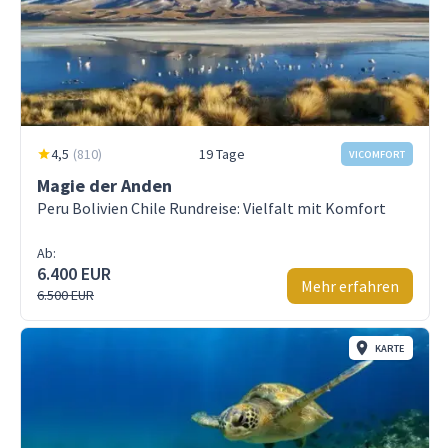
4,5
(
810
)
19 Tage
VICOMFORT
Magie der Anden
Peru Bolivien Chile Rundreise: Vielfalt mit Komfort
Ab:
6.400 EUR
Mehr erfahren
6.500 EUR
KARTE