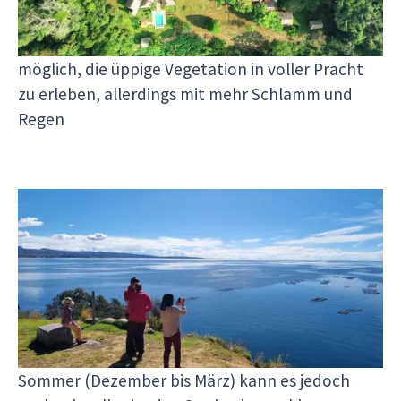
für Tierbeobachtungen optimal. Während der
Regenzeit (November bis März) ist es jedoch auch
möglich, die üppige Vegetation in voller Pracht
zu erleben, allerdings mit mehr Schlamm und
Regen
Titicacasee
Der Titicacasee, der höchste schiffbare See der
Welt, ist am besten von Mai bis September zu
besuchen. In diesen Monaten ist das Wetter klar
und trocken, ideal für Bootsfahrten und Besuche
der schwimmenden Inseln. Im peruanischen
Sommer (Dezember bis März) kann es jedoch