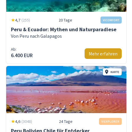
4,7
(
255
)
20 Tage
VICOMFORT
Peru & Ecuador: Mythen und Naturparadiese
Von Peru nach Galapagos
Ab:
Mehr erfahren
6.400 EUR
KARTE
4,6
(
3048
)
24 Tage
VIEXPLORER
Peru Bolivien Chile für Entdecker