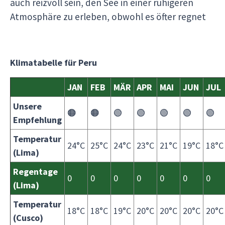
auch reizvoll sein, den See in einer ruhigeren
Atmosphäre zu erleben, obwohl es öfter regnet​
Klimatabelle für Peru
JAN
FEB
MÄR
APR
MAI
JUN
JUL
Unsere
🟠
🟠
🟢
🟢
🟢
🟢
🟢
Empfehlung
Temperatur
24°C
25°C
24°C
23°C
21°C
19°C
18°C
(Lima)
Regentage
0
0
0
0
0
0
0
(Lima)
Temperatur
18°C
18°C
19°C
20°C
20°C
20°C
20°C
(Cusco)