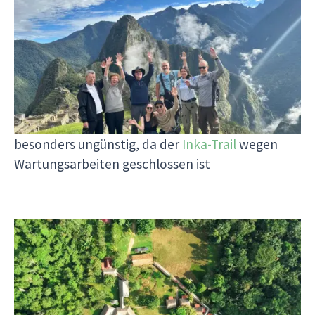
Machu Picchu
Die beste Reisezeit für
Machu Picchu
ist von Mai
bis September. In diesen Monaten ist das Wetter
trocken und die Aussicht klar. Vermeide die
Regenzeit von Dezember bis März, da die Pfade
rutschig und gefährlich sein können. Februar ist
besonders ungünstig, da der
Inka-Trail
wegen
Wartungsarbeiten geschlossen ist​
Puerto Maldonado & Iquitos
Für den Amazonas ist die Trockenzeit (April bis
Oktober) am besten geeignet. In dieser Zeit sind
die Pfade weniger matschig und die Bedingungen