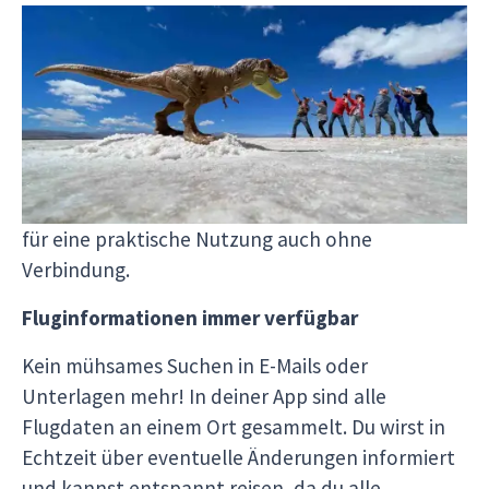
Deine Reise immer griffbereit
In der App findest du deinen gesamten
detaillierten Reiseverlauf, inklusive aller
Aktivitäten, Zeiten und wichtigen Infos, um jede
Etappe deines Abenteuers optimal zu genießen.
Greife jederzeit darauf zu – online oder offline –
für eine praktische Nutzung auch ohne
Verbindung.
Fluginformationen immer verfügbar
Kein mühsames Suchen in E-Mails oder
Unterlagen mehr! In deiner App sind alle
Flugdaten an einem Ort gesammelt. Du wirst in
Echtzeit über eventuelle Änderungen informiert
und kannst entspannt reisen, da du alle