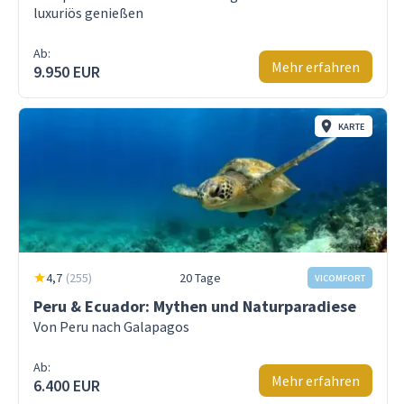
luxuriös genießen
Ab:
Mehr erfahren
9.950 EUR
KARTE
4,7
(
255
)
20 Tage
VICOMFORT
Peru & Ecuador: Mythen und Naturparadiese
Von Peru nach Galapagos
Ab:
Mehr erfahren
6.400 EUR