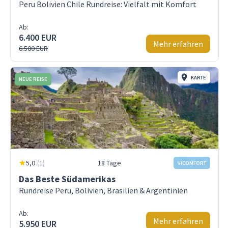
Peru Bolivien Chile Rundreise: Vielfalt mit Komfort
Ab:
6.400 EUR
Mehr erfahren
6.500 EUR
KARTE
NEUE REISE
5,0
(
1
)
18 Tage
VICOMFORT
Das Beste Südamerikas
Rundreise Peru, Bolivien, Brasilien & Argentinien
Ab:
Mehr erfahren
5.950 EUR