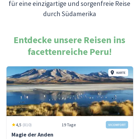
für eine einzigartige und sorgenfreie Reise
durch Südamerika
Entdecke unsere Reisen ins
facettenreiche Peru!
KARTE
4,5
(
810
)
19 Tage
VICOMFORT
Magie der Anden