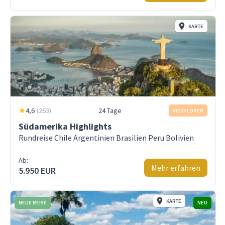
KARTE
4,6
(
263
)
24 Tage
VIEXPLORER
Südamerika Highlights
Rundreise Chile Argentinien Brasilien Peru Bolivien
Ab:
Mehr erfahren
5.950 EUR
KARTE
NEUE REISE
NEU