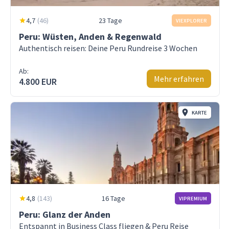
4,7
(
46
)
23 Tage
VIEXPLORER
Peru: Wüsten, Anden & Regenwald
Authentisch reisen: Deine Peru Rundreise 3 Wochen
Ab:
Mehr erfahren
4.800 EUR
KARTE
4,8
(
143
)
16 Tage
VIPREMIUM
Peru: Glanz der Anden
Entspannt in Business Class fliegen & Peru Reise