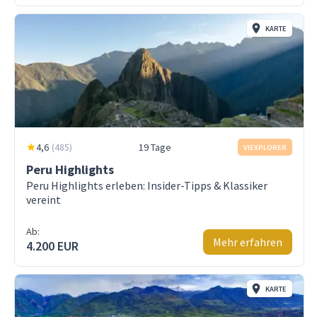
KARTE
4,6
(
485
)
19 Tage
VIEXPLORER
Peru Highlights
Peru Highlights erleben: Insider-Tipps & Klassiker
vereint
Ab:
Mehr erfahren
4.200 EUR
KARTE