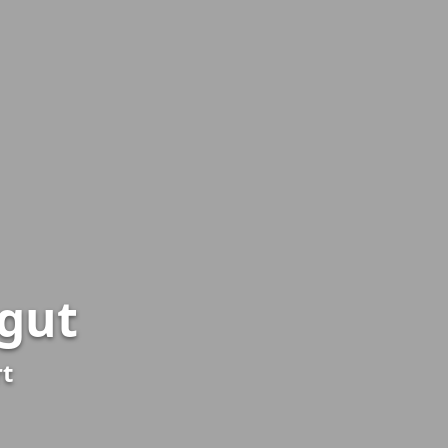
gut
rt