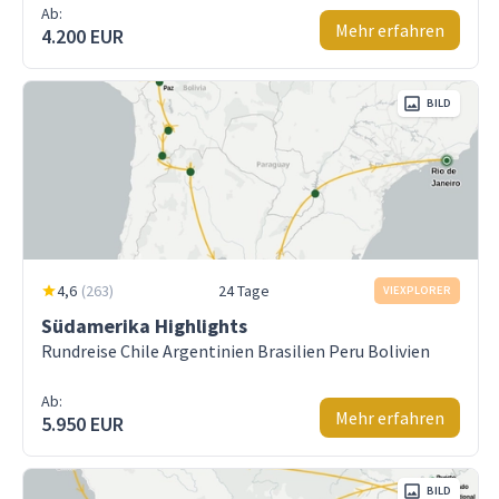
Ab:
Mehr erfahren
4.200 EUR
BILD
4,6
(
263
)
24 Tage
VIEXPLORER
Südamerika Highlights
Rundreise Chile Argentinien Brasilien Peru Bolivien
Ab:
Mehr erfahren
5.950 EUR
BILD