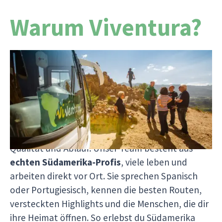
Warum Viventura?
Seit über 25 Jahren lassen wir Südamerika-
Träume Wirklichkeit werden mit Herz, Erfahrung
und echter Leidenschaft. Wir organisieren jede
Reise selbst
ohne Zwischenhändler
und können
dir so nicht nur rund
10 % günstigere Preise
bieten, sondern auch volle Kontrolle über
Qualität und Ablauf. Unser Team besteht aus
echten Südamerika-Profis
, viele leben und
arbeiten direkt vor Ort. Sie sprechen Spanisch
oder Portugiesisch, kennen die besten Routen,
versteckten Highlights und die Menschen, die dir
ihre Heimat öffnen. So erlebst du Südamerika