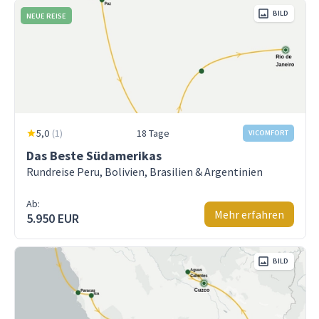
BILD
NEUE REISE
5,0
(
1
)
18 Tage
VICOMFORT
Das Beste Südamerikas
Rundreise Peru, Bolivien, Brasilien & Argentinien
Ab:
Mehr erfahren
5.950 EUR
BILD