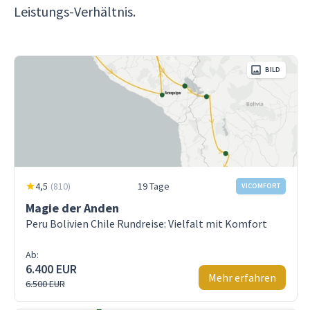
Leistungs-Verhältnis.
BILD
4,5
(
810
)
19 Tage
VICOMFORT
Magie der Anden
Peru Bolivien Chile Rundreise: Vielfalt mit Komfort
Ab:
6.400 EUR
Mehr erfahren
6.500 EUR