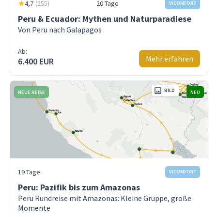
4,7
(
255
)
20 Tage
VICOMFORT
Peru & Ecuador: Mythen und Naturparadiese
Von Peru nach Galapagos
Ab:
Mehr erfahren
6.400 EUR
BILD
NEUE REISE
NEU
19 Tage
VICOMFORT
Peru: Pazifik bis zum Amazonas
Peru Rundreise mit Amazonas: Kleine Gruppe, große
Momente