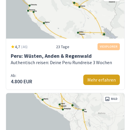
4,7
(
46
)
23 Tage
VIEXPLORER
Peru: Wüsten, Anden & Regenwald
Authentisch reisen: Deine Peru Rundreise 3 Wochen
Ab:
Mehr erfahren
4.800 EUR
BILD