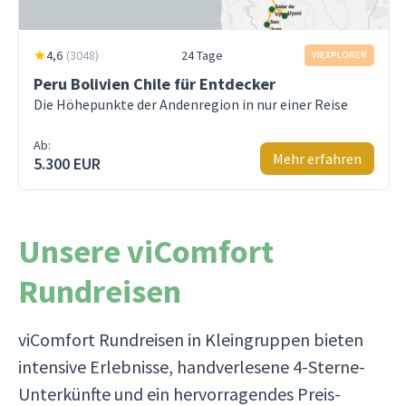
4,6
(
3048
)
24 Tage
VIEXPLORER
Peru Bolivien Chile für Entdecker
Die Höhepunkte der Andenregion in nur einer Reise
Ab:
Mehr erfahren
5.300 EUR
Unsere viComfort
Rundreisen
viComfort Rundreisen in Kleingruppen bieten
intensive Erlebnisse, handverlesene 4-Sterne-
Unterkünfte und ein hervorragendes Preis-