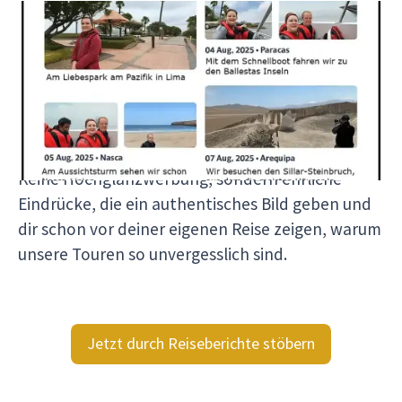
Seit unserer ersten Reise 2002 sind rund 2.000
Reiseberichte von Reiseleitern und Reisenden
entstanden. Jeder Bericht erzählt eine
persönliche Geschichte und zeigt dir, wer mit uns
reist, welche Momente bewegen und wie es sich
wirklich anfühlt, mit Viventura unterwegs zu sein.
Keine Hochglanzwerbung, sondern ehrliche
Eindrücke, die ein authentisches Bild geben und
dir schon vor deiner eigenen Reise zeigen, warum
unsere Touren so unvergesslich sind.
Jetzt durch Reiseberichte stöbern